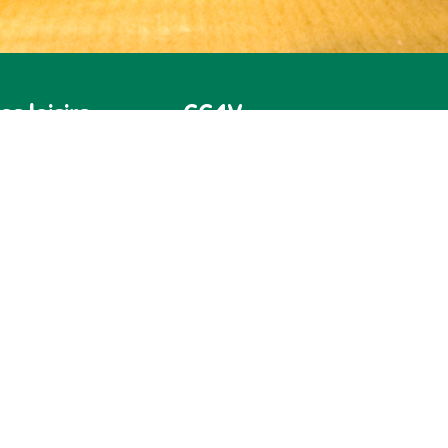
es loisirs
CC4V