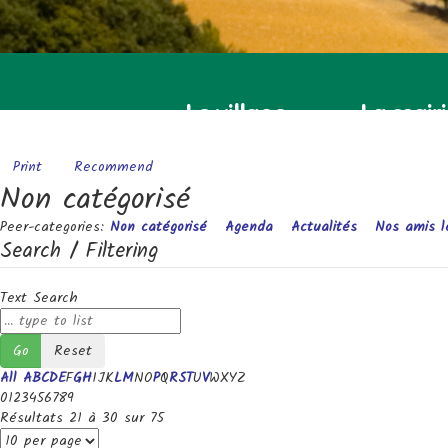
Le village
La mair
Print
Recommend
Non catégorisé
Peer-categories
:
Non catégorisé
Agenda
Actualités
Nos amis l
Search / Filtering
Text Search
Go
Reset
All
A
B
C
D
E
F
G
H
I
J
K
L
M
N
O
P
Q
R
S
T
U
V
W
X
Y
Z
0
1
2
3
4
5
6
7
8
9
Résultats 21 à 30 sur 75