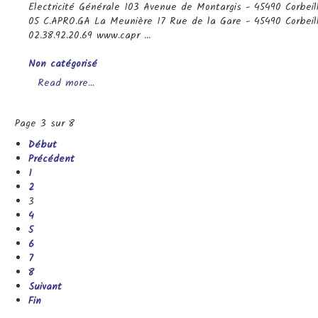
Electricité Générale 103 Avenue de Montargis - 45490 Corbeill
05 C.APRO.GA La Meunière 17 Rue de la Gare - 45490 Corbeille
02.38.92.20.69 www.capr ...
Categories
Non catégorisé
Read more...
Page 3 sur 8
Début
Précédent
1
2
3
4
5
6
7
8
Suivant
Fin