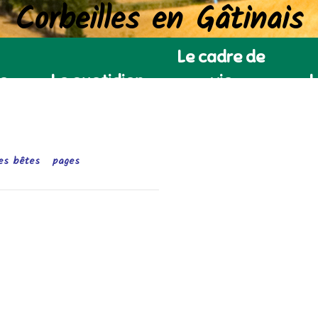
Corbeilles en Gâtinais
Le cadre de
ie
Le quotidien
vie
L
es bêtes
pages