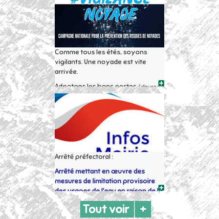
Comme tous les étés, soyons
vigilants. Une noyade est vite
arrivée.
Adoptons les bons gestes
(cliquez sur
les images pour les agrandir)
Arrêté préfectoral :
Arrêté mettant en œuvre des
mesures de limitation provisoire
des usages de l'eau en raison de la
sécheresse sur le département du
Tout voir
+
Loiret du 7 juin 2023