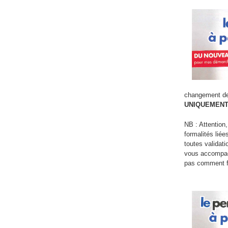
changement de t
UNIQUEMEN
NB : Attention
formalités lié
toutes validati
vous accompag
pas comment fa