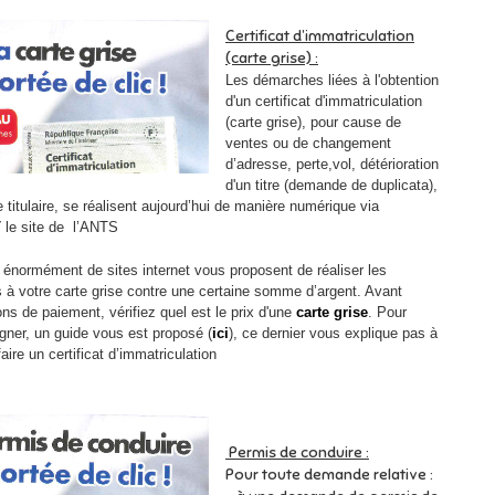
Certificat d’immatriculation
(carte grise) :
Les démarches liées à l'obtention
d'un certificat d'immatriculation
(carte grise), pour cause de
ventes ou de changement
d’adresse, perte,vol, détérioration
d'un titre (demande de duplicata),
itulaire, se réalisent aujourd’hui d
e manière numérique via
T
le site de l’ANTS
, énormément de sites internet vous proposent de réaliser les
es à votre carte grise contre une certaine somme d’argent. Avant
ons de paiement, vérifiez quel est le prix d'une
carte grise
. Pour
ner, un guide vous est proposé (
ici
), ce dernier vous explique pas à
ire un certificat d’immatriculation
Permis de conduire :
Pour toute demande relative :