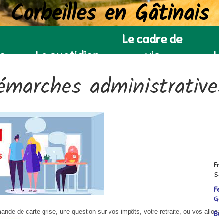
Corbeilles en Gâtinais
Le cadre de
ie
Le quotidien
vie
L
émarches administrative
F
S
F
G
nde de carte grise, une question sur vos impôts, votre retraite, ou vos allocat
B