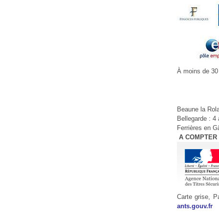
À moins de 30
Beaune la Rola
Bellegarde : 4
Ferrières en Gâ
A COMPTER DU
Carte grise, P
ants.gouv.fr