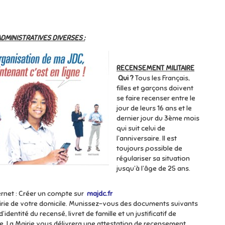
MINISTRATIVES DIVERSES :
RECENSEMENT MILITAIRE
Qui ?
Tous les Français,
filles et garçons doivent
se faire recenser entre le
jour de leurs 16 ans et le
dernier jour du 3ème mois
qui suit celui de
l’anniversaire. Il est
toujours possible de
régulariser sa situation
jusqu’à l’âge de 25 ans.
ernet : Créer un compte sur
majdc.fr
irie de votre domicile. Munissez-vous des documents suivants
d’identité du recensé, livret de famille et un justificatif de
e. La Mairie vous délivrera une attestation de recensement.