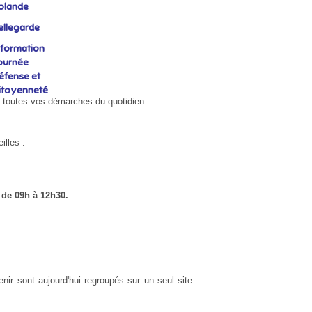
olande
ellegarde
nformation
ournée
éfense et
itoyenneté
toutes vos démarches du quotidien.
illes :
de 09h à 12h30.
nir sont aujourd'hui regroupés sur un seul site