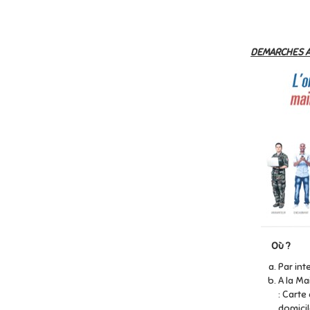
DEMARCHES AD
Où ?
Par int
A la Ma
: Carte 
domicil