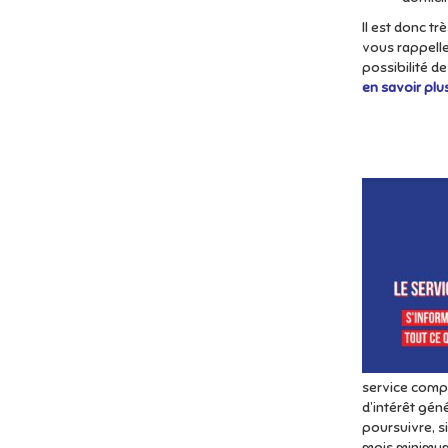
Il est donc t
vous rappelle 
possibilité d
en savoir plu
service comp
d’intérêt gén
poursuivre, s
mois minimu