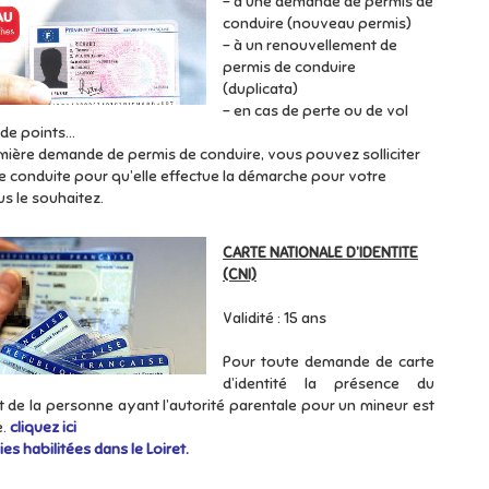
- à une demande de permis de
conduire (nouveau permis)
- à un renouvellement de
permis de conduire
(duplicata)
- en cas de perte ou de vol
de points...
mière demande de permis de conduire, vous pouvez solliciter
e conduite pour qu’elle effectue la démarche pour votre
s le souhaitez.
CARTE NATIONALE D’IDENTITE
(CNI)
Validité : 15 ans
Pour toute demande de carte
d’identité la présence du
 de la personne ayant l’autorité parentale pour un mineur est
e.
cliquez ici
ies habilitées dans le Loiret.