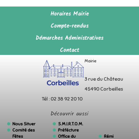
Horaires Mairie
Compte-rendus
Démarches Administratives
Contact
Mairie
3 rue du Château
45490 Corbeilles
Tél : 02 38 92 20 10
Découvrir aussi
Nous Situer
S.M.I.R.T.O.M.
Comité des
Préfécture
Fêtes
Office du
Rémi