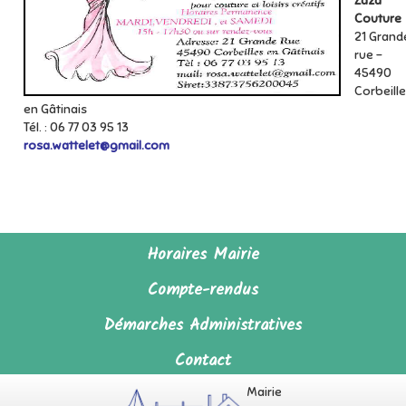
Zaza
Couture
21 Grand
rue -
45490
Corbeill
en Gâtinais
Tél. : 06 77 03 95 13
rosa.wattelet@gmail.com
Horaires Mairie
Compte-rendus
Démarches Administratives
Contact
Mairie