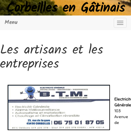
Corbeilles en Gâtinais
Menu
Navig
Les artisans et les
entreprises
Electricit
Générale
103
Avenue
de