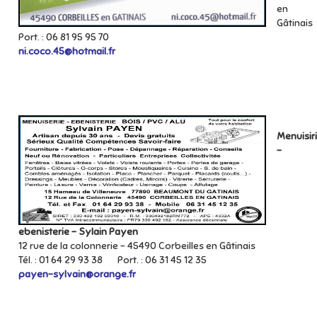
en
Gâtinais
Port. : 06 81 95 95 70
ni.coco.45@hotmail.fr
Menuisir
-
ebenisterie - Sylain Payen
12 rue de la colonnerie - 45490 Corbeilles en Gâtinais
Tél. : 01 64 29 93 38 Port. : 06 31 45 12 35
payen-sylvain@orange.fr