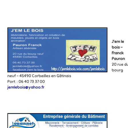
J'em le
bois -
Franck
Pauron
20 rue d
bourg
neuf - 45490 Corbeilles en Gâtinais
Port. : 06 40 73 37 00
jemlebois@yahoo.fr