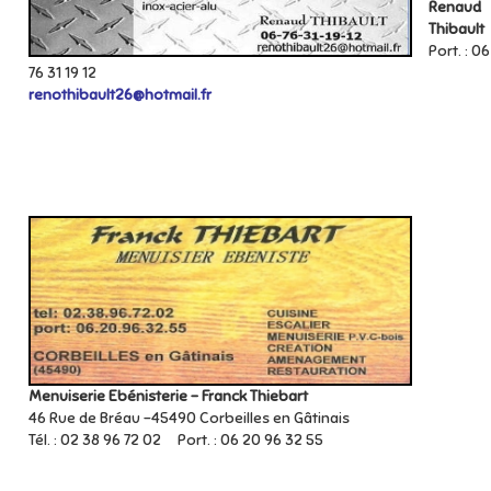
Renaud
Thibault
Port. : 06
76 31 19 12
renothibault26@hotmail.fr
Menuiserie Ebénisterie – Franck Thiebart
46 Rue de Bréau -45490 Corbeilles en Gâtinais
Tél. : 02 38 96 72 02 Port. : 06 20 96 32 55