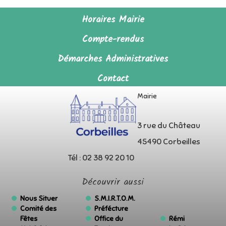
Horaires Mairie
Compte-rendus
Démarches Administratives
Contact
Mairie
3 rue du Château
45490 Corbeilles
Tél : 02 38 92 20 10
Découvrir aussi
Nous Situer
S.M.I.R.T.O.M.
Comité des
Préfécture
Fêtes
Office du
Rémi