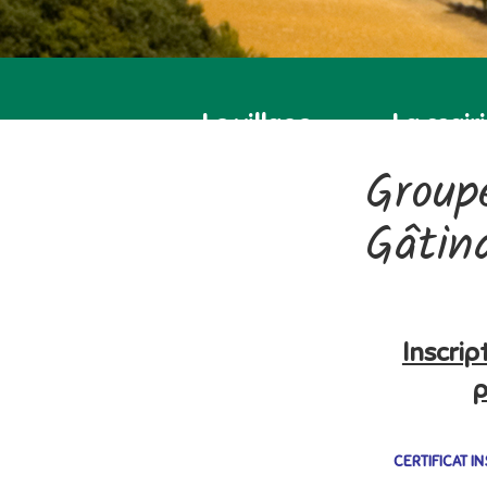
Le village
La mair
Groupe
Gâtin
Inscrip
p
CERTIFICAT I