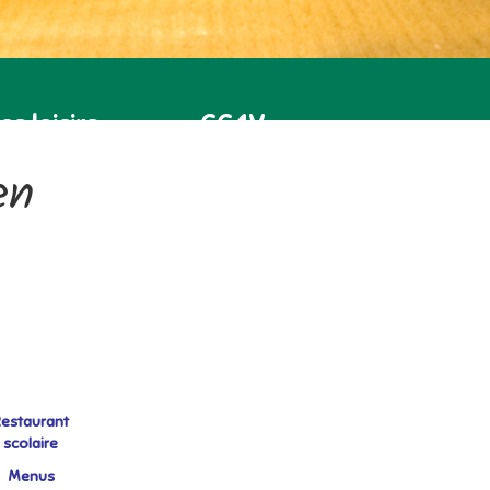
es loisirs
CC4V
en
estaurant
scolaire
Menus