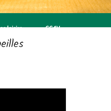
es loisirs
CC4V
eilles