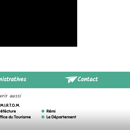
istratives
Contact
rir aussi
M.I.R.T.O.M.
réfécture
Rémi
ffice du Tourisme
Le Département