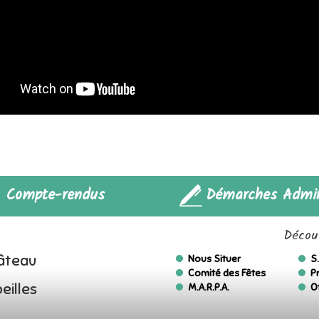
Compte-rendus
Démarches Admin
Découv
hâteau
Nous Situer
S.
Comité des Fêtes
P
eilles
M.A.R.P.A.
O