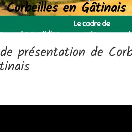
Corbeilles en Gâtinais
Le cadre de
ie
Le quotidien
vie
L
 de présentation de Corb
tinais