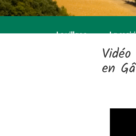
Le village
La mair
Vidéo
en Gâ