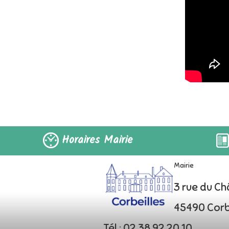
Horaires Mairie
Mairie
3 rue du C
45490 Corb
Tél : 02 38 92 20 10