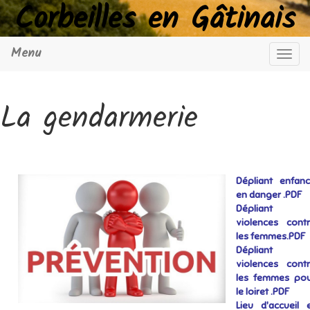
Corbeilles en Gâtinais
Menu
Navig
La gendarmerie
Dépliant enfan
en danger .PDF
Dépliant
violences cont
les femmes.PDF
Dépliant
violences cont
les femmes po
le loiret .PDF
Lieu d'accueil 