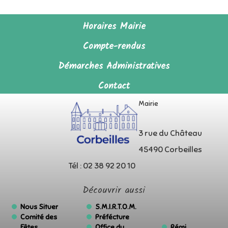
Horaires Mairie
Compte-rendus
Démarches Administratives
Contact
Mairie
3 rue du Château
45490 Corbeilles
Tél : 02 38 92 20 10
Découvrir aussi
Nous Situer
S.M.I.R.T.O.M.
Comité des
Préfécture
Fêtes
Office du
Rémi