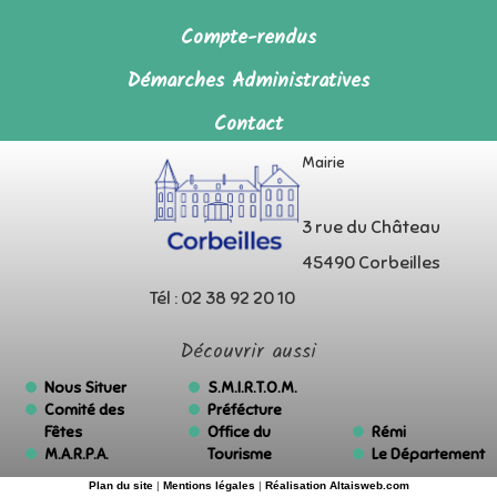
Compte-rendus
Démarches Administratives
Contact
Mairie
3 rue du Château
45490 Corbeilles
Tél : 02 38 92 20 10
Découvrir aussi
Nous Situer
S.M.I.R.T.O.M.
Comité des
Préfécture
Fêtes
Office du
Rémi
M.A.R.P.A.
Tourisme
Le Département
Plan du site
|
Mentions légales
|
Réalisation Altaisweb.com