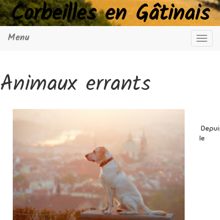
Corbeilles en Gâtinais
Menu
Navig
Animaux errants
Depui
le