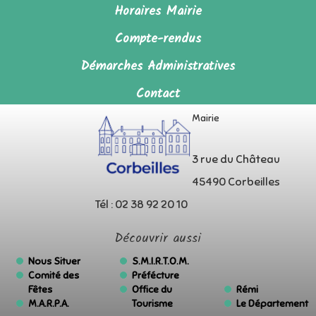
Horaires Mairie
Compte-rendus
Démarches Administratives
Contact
Mairie
3 rue du Château
45490 Corbeilles
Tél : 02 38 92 20 10
Découvrir aussi
Nous Situer
S.M.I.R.T.O.M.
Comité des
Préfécture
Fêtes
Office du
Rémi
M.A.R.P.A.
Tourisme
Le Département