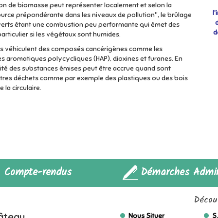
on de biomasse peut représenter localement et selon la
l
urce prépondérante dans les niveaux de pollution", le brûlage
verts étant une combustion peu performante qui émet des
d
particulier si les végétaux sont humides.
les véhiculent des composés cancérigènes comme les
 aromatiques polycycliques (HAP), dioxines et furanes. En
icité des substances émises peut être accrue quand sont
utres déchets comme par exemple des plastiques ou des bois
e la circulaire.
Compte-rendus
Démarches Admin
Découv
hâteau
Nous Situer
S.