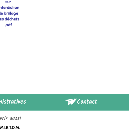
sur
'interdiction
de brûlage
es déchets
.pdf
istratives
Contact
rir aussi
M.I.R.T.O.M.