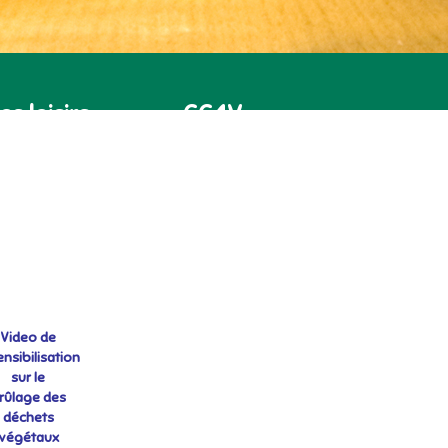
es loisirs
CC4V
Video de
ensibilisation
sur le
rûlage des
déchets
végétaux