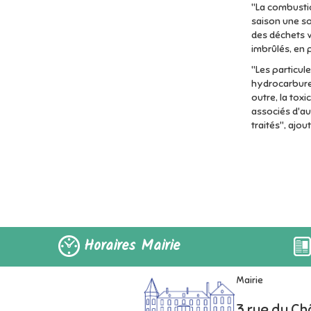
"La combusti
saison une so
des déchets 
imbrûlés, en 
"Les particu
hydrocarbures
outre, la tox
associés d'a
traités", ajout
Horaires Mairie
Mairie
3 rue du C