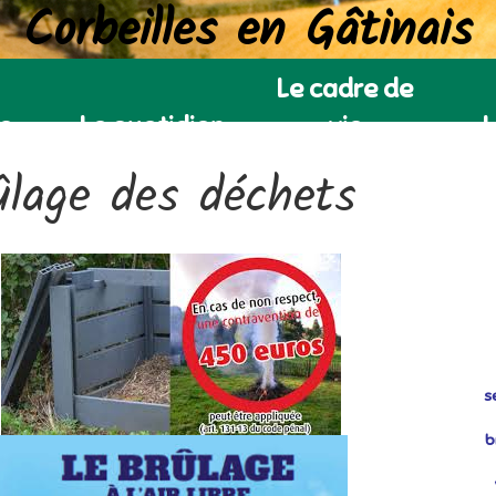
Corbeilles en Gâtinais
Le cadre de
ie
Le quotidien
vie
L
ûlage des déchets
s
b