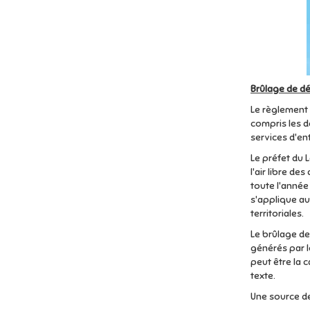
Brûlage de d
Le règlement 
compris les d
services d'en
Le préfet du L
l'air libre d
toute l'année
s'applique aux
territoriales.
Le brûlage de
générés par l
peut être la 
texte.
Une source d