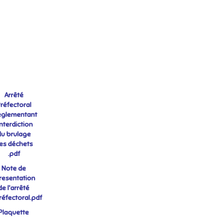
Arrêté
réfectoral
eglementant
'interdiction
du brulage
es déchets
.pdf
Note de
resentation
de l'arrêté
réfectoral.pdf
Plaquette