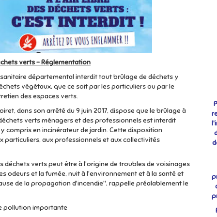
échets verts - Réglementation
sanitaire départemental interdit tout brûlage de déchets y
échets végétaux, que ce soit par les particuliers ou par le
tretien des espaces verts.
P
oiret, dans son arrêté du 9 juin 2017, dispose que le brûlage à
r
es déchets verts ménagers et des professionnels est interdit
l
 y compris en incinérateur de jardin. Cette disposition
 particuliers, aux professionnels et aux collectivités
d
s déchets verts peut être à l'origine de troubles de voisinages
es odeurs et la fumée, nuit à l'environnement et à la santé et
p
cause de la propagation d'incendie", rappelle préalablement le
p
e pollution importante