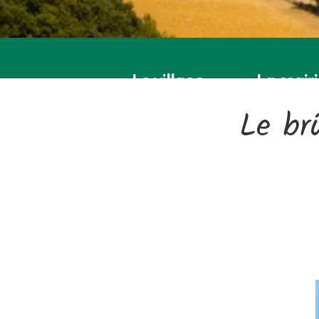
Le village
La mair
Le br