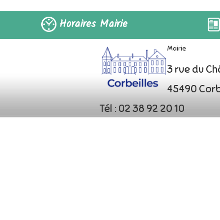
Horaires Mairie
Mairie
3 rue du C
45490 Corb
Tél : 02 38 92 20 10