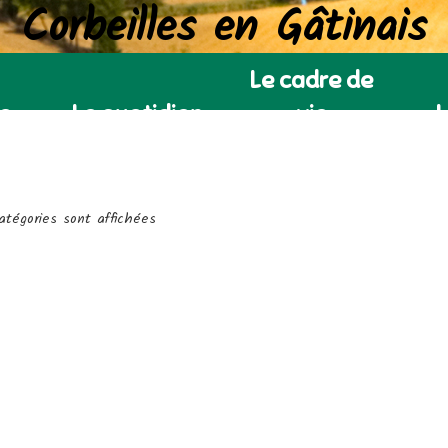
Corbeilles en Gâtinais
Le cadre de
ie
Le quotidien
vie
L
atégories sont affichées