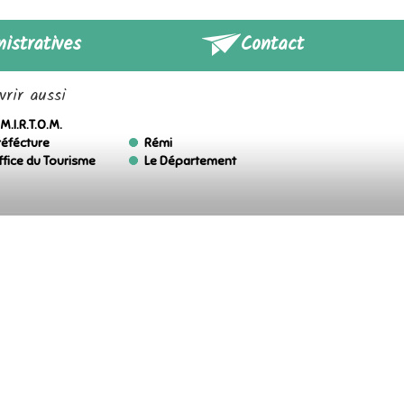
istratives
Contact
rir aussi
M.I.R.T.O.M.
réfécture
Rémi
ffice du Tourisme
Le Département