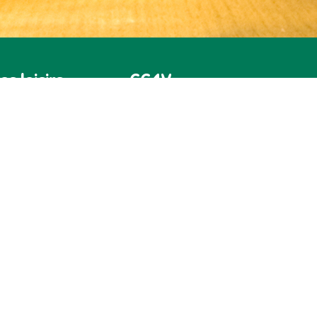
es loisirs
CC4V