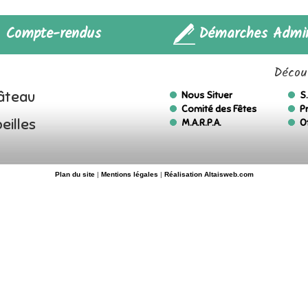
Compte-rendus
Démarches Admin
Découv
hâteau
Nous Situer
S.
Comité des Fêtes
P
eilles
M.A.R.P.A.
O
Plan du site
|
Mentions légales
|
Réalisation Altaisweb.com