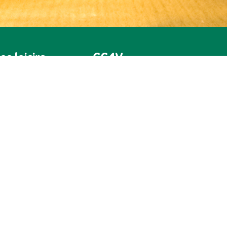
es loisirs
CC4V