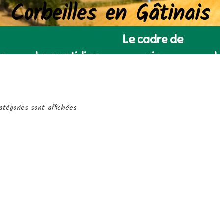
Corbeilles en Gâtinais
Le cadre de
ie
Le quotidien
vie
L
atégories sont affichées