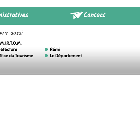
istratives
Contact
rir aussi
M.I.R.T.O.M.
réfécture
Rémi
ffice du Tourisme
Le Département