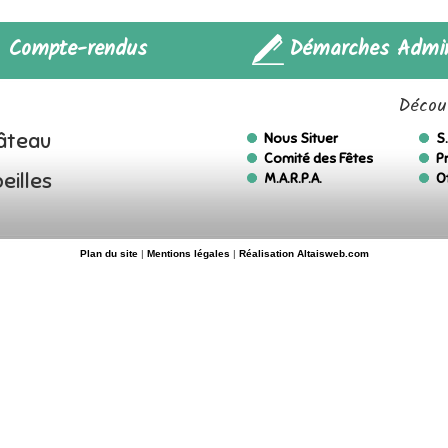
Compte-rendus
Démarches Admin
Découv
hâteau
Nous Situer
S.
Comité des Fêtes
P
eilles
M.A.R.P.A.
O
Plan du site
|
Mentions légales
|
Réalisation Altaisweb.com