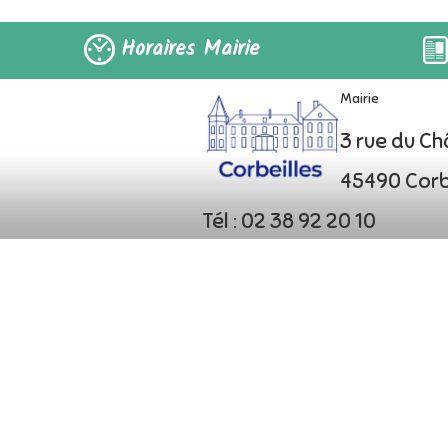
Horaires Mairie
Mairie
3 rue du C
45490 Corb
Tél : 02 38 92 20 10