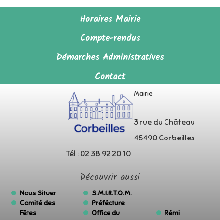
Horaires Mairie
Compte-rendus
Démarches Administratives
Contact
Mairie
3 rue du Château
45490 Corbeilles
Tél : 02 38 92 20 10
Découvrir aussi
Nous Situer
S.M.I.R.T.O.M.
Comité des
Préfécture
Fêtes
Office du
Rémi