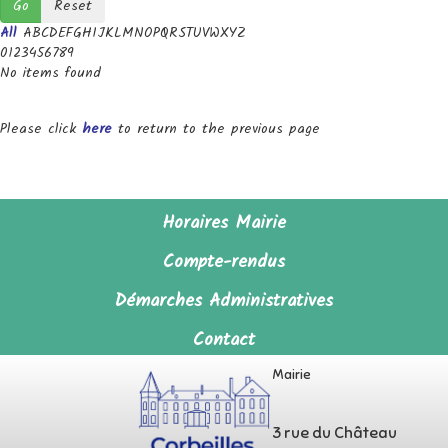
Go
Reset
All
A
B
C
D
E
F
G
H
I
J
K
L
M
N
O
P
Q
R
S
T
U
V
W
X
Y
Z
0
1
2
3
4
5
6
7
8
9
No items found
Please click
here
to return to the previous page
Horaires Mairie
Compte-rendus
Démarches Administratives
Contact
Mairie
3 rue du Château