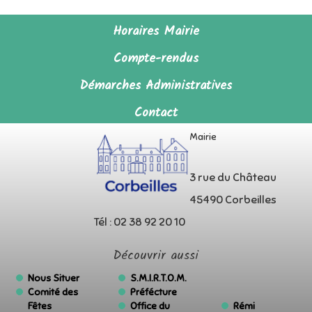
Horaires Mairie
Compte-rendus
Démarches Administratives
Contact
Mairie
3 rue du Château
45490 Corbeilles
Tél : 02 38 92 20 10
Découvrir aussi
Nous Situer
S.M.I.R.T.O.M.
Comité des
Préfécture
Fêtes
Office du
Rémi