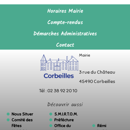
Horaires Mairie
Compte-rendus
Démarches Administratives
Contact
Mairie
3 rue du Château
45490 Corbeilles
Tél : 02 38 92 20 10
Découvrir aussi
Nous Situer
S.M.I.R.T.O.M.
Comité des
Préfécture
Fêtes
Office du
Rémi