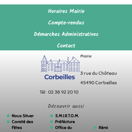
Horaires Mairie
Compte-rendus
Démarches Administratives
Contact
Mairie
3 rue du Château
45490 Corbeilles
Tél : 02 38 92 20 10
Découvrir aussi
Nous Situer
S.M.I.R.T.O.M.
Comité des
Préfécture
Fêtes
Office du
Rémi