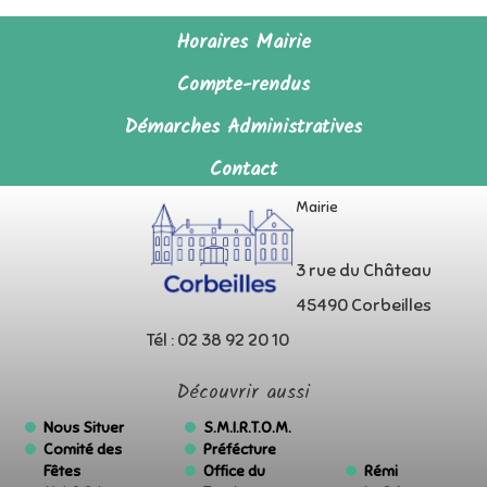
Horaires Mairie
Compte-rendus
Démarches Administratives
Contact
Mairie
3 rue du Château
45490 Corbeilles
Tél : 02 38 92 20 10
Découvrir aussi
Nous Situer
S.M.I.R.T.O.M.
Comité des
Préfécture
Fêtes
Office du
Rémi