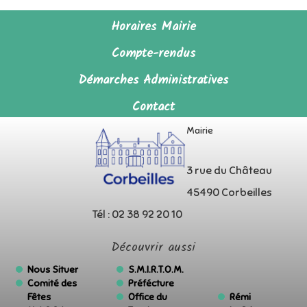
Horaires Mairie
Compte-rendus
Démarches Administratives
Contact
Mairie
3 rue du Château
45490 Corbeilles
Tél : 02 38 92 20 10
Découvrir aussi
Nous Situer
S.M.I.R.T.O.M.
Comité des
Préfécture
Fêtes
Office du
Rémi